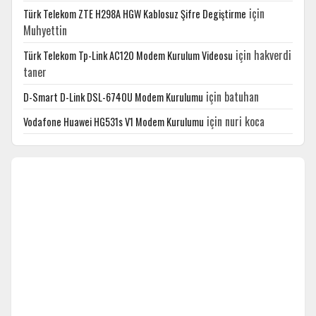
için
Türk Telekom ZTE H298A HGW Kablosuz Şifre Degiştirme
Muhyettin
için
hakverdi
Türk Telekom Tp-Link AC120 Modem Kurulum Videosu
taner
için
batuhan
D-Smart D-Link DSL-6740U Modem Kurulumu
için
nuri koca
Vodafone Huawei HG531s V1 Modem Kurulumu