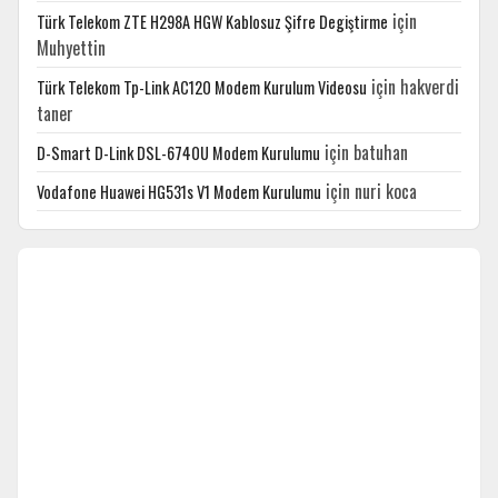
için
Türk Telekom ZTE H298A HGW Kablosuz Şifre Degiştirme
Muhyettin
için
hakverdi
Türk Telekom Tp-Link AC120 Modem Kurulum Videosu
taner
için
batuhan
D-Smart D-Link DSL-6740U Modem Kurulumu
için
nuri koca
Vodafone Huawei HG531s V1 Modem Kurulumu