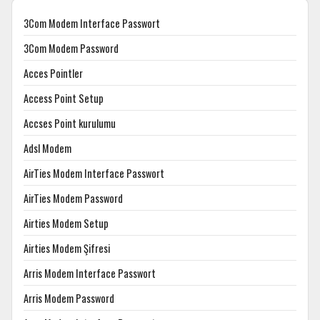
3Com Modem Interface Passwort
3Com Modem Password
Acces Pointler
Access Point Setup
Accses Point kurulumu
Adsl Modem
AirTies Modem Interface Passwort
AirTies Modem Password
Airties Modem Setup
Airties Modem Şifresi
Arris Modem Interface Passwort
Arris Modem Password