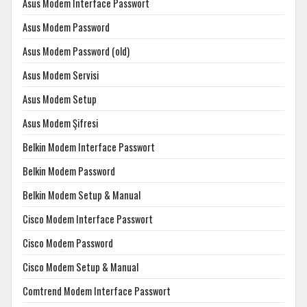
Asus Modem Interface Passwort
Asus Modem Password
Asus Modem Password (old)
Asus Modem Servisi
Asus Modem Setup
Asus Modem Şifresi
Belkin Modem Interface Passwort
Belkin Modem Password
Belkin Modem Setup & Manual
Cisco Modem Interface Passwort
Cisco Modem Password
Cisco Modem Setup & Manual
Comtrend Modem Interface Passwort