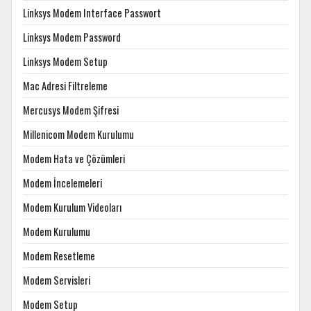
Linksys Modem Interface Passwort
Linksys Modem Password
Linksys Modem Setup
Mac Adresi Filtreleme
Mercusys Modem Şifresi
Millenicom Modem Kurulumu
Modem Hata ve Çözümleri
Modem İncelemeleri
Modem Kurulum Videoları
Modem Kurulumu
Modem Resetleme
Modem Servisleri
Modem Setup