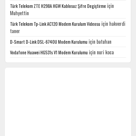
için
Türk Telekom ZTE H298A HGW Kablosuz Şifre Degiştirme
Muhyettin
için
hakverdi
Türk Telekom Tp-Link AC120 Modem Kurulum Videosu
taner
için
batuhan
D-Smart D-Link DSL-6740U Modem Kurulumu
için
nuri koca
Vodafone Huawei HG531s V1 Modem Kurulumu