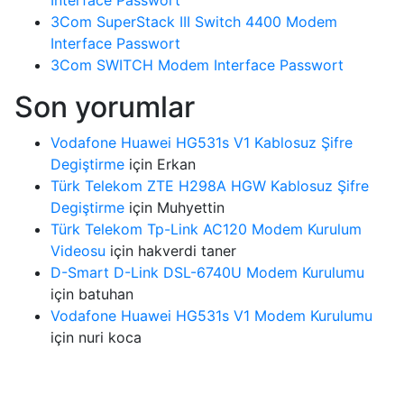
3Com SuperStack III Switch 4400 Modem
Interface Passwort
3Com SWITCH Modem Interface Passwort
Son yorumlar
Vodafone Huawei HG531s V1 Kablosuz Şifre
Degiştirme
için
Erkan
Türk Telekom ZTE H298A HGW Kablosuz Şifre
Degiştirme
için
Muhyettin
Türk Telekom Tp-Link AC120 Modem Kurulum
Videosu
için
hakverdi taner
D-Smart D-Link DSL-6740U Modem Kurulumu
için
batuhan
Vodafone Huawei HG531s V1 Modem Kurulumu
için
nuri koca