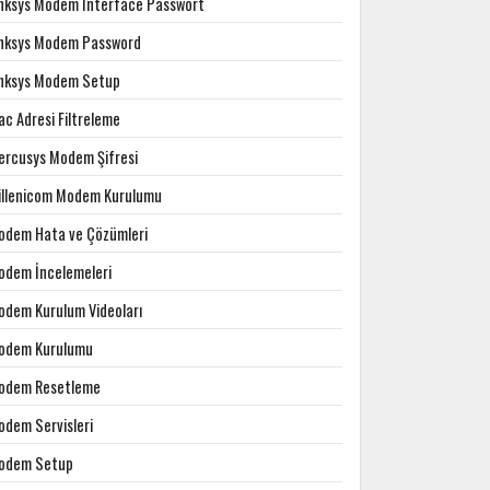
inksys Modem Interface Passwort
inksys Modem Password
inksys Modem Setup
c Adresi Filtreleme
ercusys Modem Şifresi
illenicom Modem Kurulumu
odem Hata ve Çözümleri
odem İncelemeleri
odem Kurulum Videoları
odem Kurulumu
odem Resetleme
odem Servisleri
odem Setup