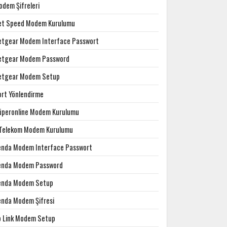
odem Şifreleri
et Speed Modem Kurulumu
etgear Modem Interface Passwort
etgear Modem Password
etgear Modem Setup
ort Yönlendirme
üperonline Modem Kurulumu
.Telekom Modem Kurulumu
enda Modem Interface Passwort
enda Modem Password
enda Modem Setup
enda Modem Şifresi
p Link Modem Setup