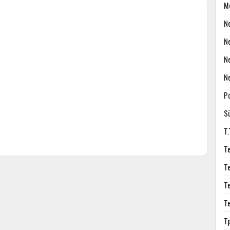
M
N
N
N
N
P
S
T
T
T
T
T
T