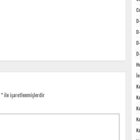
C
D
D
D
D
H
İ
K
r
*
ile işaretlenmişlerdir
Ka
K
K
K