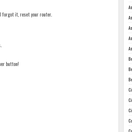
A
forgot it, reset your router.
A
A
A
.
A
B
wer button!
B
B
C
C
C
C
C