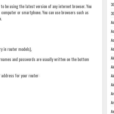
3
 to be using the latest version of any internet browser. You
r computer or smartphone. You can use browsers such as
3
a.
A
A
A
ary in router models),
A
A
sernames and passwords are usually written on the bottom
A
 address for your router:
A
Ai
A
A
A