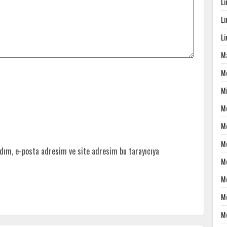
L
L
L
Ma
M
M
M
M
M
dım, e-posta adresim ve site adresim bu tarayıcıya
M
M
M
M