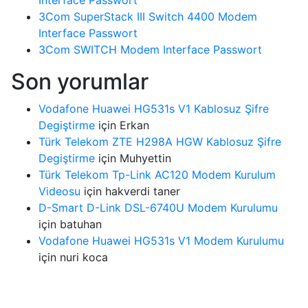
3Com SuperStack III Switch 4400 Modem
Interface Passwort
3Com SWITCH Modem Interface Passwort
Son yorumlar
Vodafone Huawei HG531s V1 Kablosuz Şifre
Degiştirme
için
Erkan
Türk Telekom ZTE H298A HGW Kablosuz Şifre
Degiştirme
için
Muhyettin
Türk Telekom Tp-Link AC120 Modem Kurulum
Videosu
için
hakverdi taner
D-Smart D-Link DSL-6740U Modem Kurulumu
için
batuhan
Vodafone Huawei HG531s V1 Modem Kurulumu
için
nuri koca