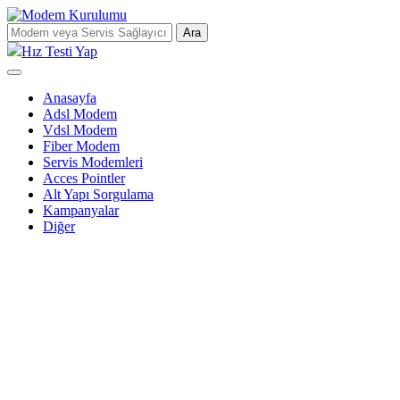
Ara
Hız Testi Yap
Anasayfa
Adsl Modem
Vdsl Modem
Fiber Modem
Servis Modemleri
Acces Pointler
Alt Yapı Sorgulama
Kampanyalar
Diğer