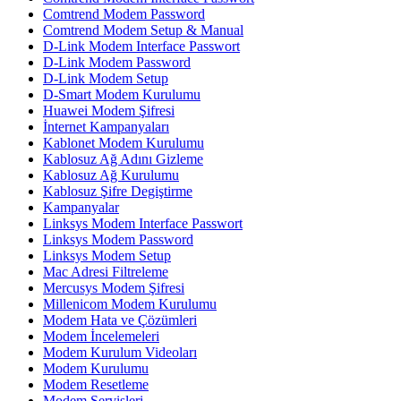
Comtrend Modem Password
Comtrend Modem Setup & Manual
D-Link Modem Interface Passwort
D-Link Modem Password
D-Link Modem Setup
D-Smart Modem Kurulumu
Huawei Modem Şifresi
İnternet Kampanyaları
Kablonet Modem Kurulumu
Kablosuz Ağ Adını Gizleme
Kablosuz Ağ Kurulumu
Kablosuz Şifre Degiştirme
Kampanyalar
Linksys Modem Interface Passwort
Linksys Modem Password
Linksys Modem Setup
Mac Adresi Filtreleme
Mercusys Modem Şifresi
Millenicom Modem Kurulumu
Modem Hata ve Çözümleri
Modem İncelemeleri
Modem Kurulum Videoları
Modem Kurulumu
Modem Resetleme
Modem Servisleri