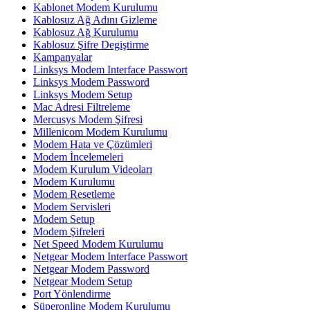
Kablonet Modem Kurulumu
Kablosuz Ağ Adını Gizleme
Kablosuz Ağ Kurulumu
Kablosuz Şifre Degiştirme
Kampanyalar
Linksys Modem Interface Passwort
Linksys Modem Password
Linksys Modem Setup
Mac Adresi Filtreleme
Mercusys Modem Şifresi
Millenicom Modem Kurulumu
Modem Hata ve Çözümleri
Modem İncelemeleri
Modem Kurulum Videoları
Modem Kurulumu
Modem Resetleme
Modem Servisleri
Modem Setup
Modem Şifreleri
Net Speed Modem Kurulumu
Netgear Modem Interface Passwort
Netgear Modem Password
Netgear Modem Setup
Port Yönlendirme
Süperonline Modem Kurulumu