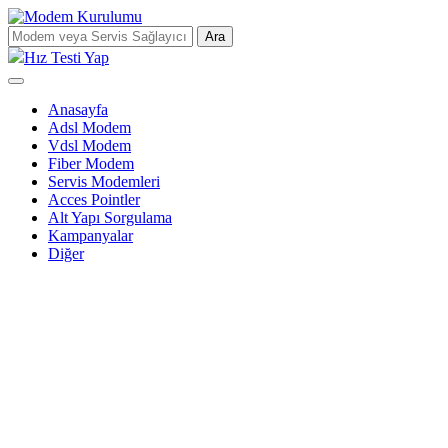
Ara
Hız Testi Yap
Anasayfa
Adsl Modem
Vdsl Modem
Fiber Modem
Servis Modemleri
Acces Pointler
Alt Yapı Sorgulama
Kampanyalar
Diğer