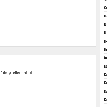
C
D
D
D
D
H
İ
K
r
*
ile işaretlenmişlerdir
Ka
K
K
K