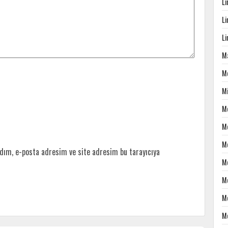
L
L
L
Ma
M
M
M
M
M
dım, e-posta adresim ve site adresim bu tarayıcıya
M
M
M
M