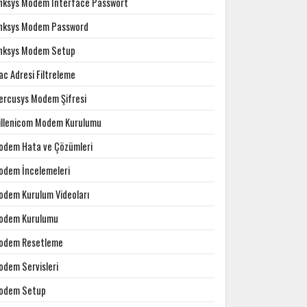
inksys Modem Interface Passwort
inksys Modem Password
inksys Modem Setup
c Adresi Filtreleme
ercusys Modem Şifresi
illenicom Modem Kurulumu
odem Hata ve Çözümleri
odem İncelemeleri
odem Kurulum Videoları
odem Kurulumu
odem Resetleme
odem Servisleri
odem Setup