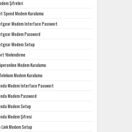
odem Şifreleri
et Speed Modem Kurulumu
etgear Modem Interface Passwort
etgear Modem Password
etgear Modem Setup
ort Yönlendirme
üperonline Modem Kurulumu
.Telekom Modem Kurulumu
enda Modem Interface Passwort
enda Modem Password
enda Modem Setup
enda Modem Şifresi
p Link Modem Setup