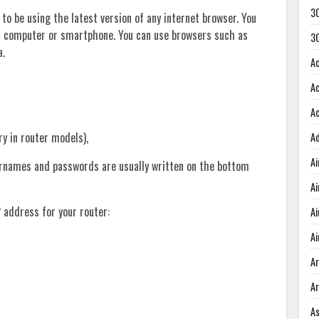
3
 to be using the latest version of any internet browser. You
r computer or smartphone. You can use browsers such as
3
a.
A
A
A
ary in router models),
A
A
sernames and passwords are usually written on the bottom
A
 address for your router:
A
Ai
A
A
A