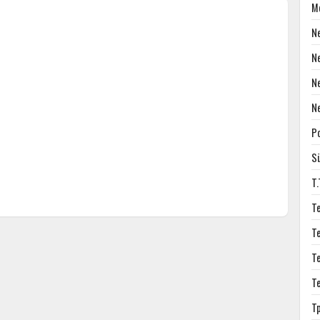
M
N
N
N
N
P
S
T
T
T
T
T
T