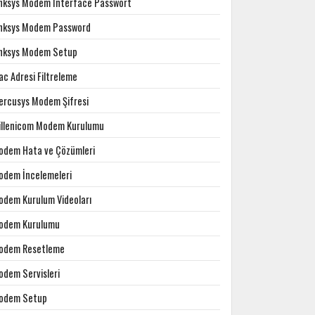
inksys Modem Interface Passwort
inksys Modem Password
inksys Modem Setup
c Adresi Filtreleme
ercusys Modem Şifresi
illenicom Modem Kurulumu
odem Hata ve Çözümleri
odem İncelemeleri
odem Kurulum Videoları
odem Kurulumu
odem Resetleme
odem Servisleri
odem Setup