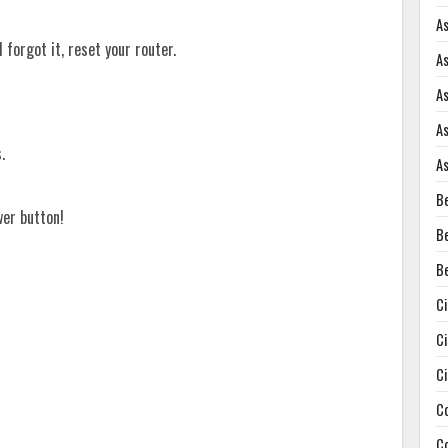
A
forgot it, reset your router.
A
A
A
.
A
B
wer button!
B
B
C
C
C
C
C