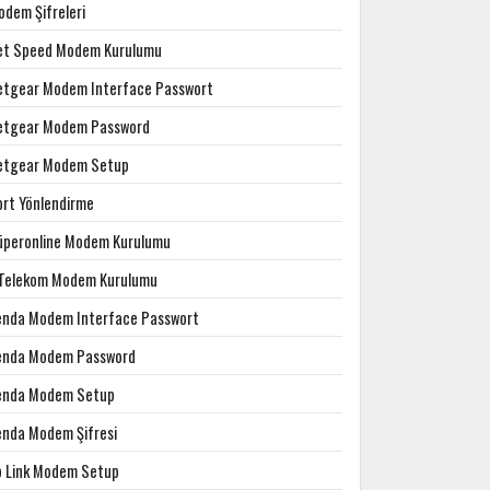
odem Şifreleri
et Speed Modem Kurulumu
etgear Modem Interface Passwort
etgear Modem Password
etgear Modem Setup
ort Yönlendirme
üperonline Modem Kurulumu
.Telekom Modem Kurulumu
enda Modem Interface Passwort
enda Modem Password
enda Modem Setup
enda Modem Şifresi
p Link Modem Setup