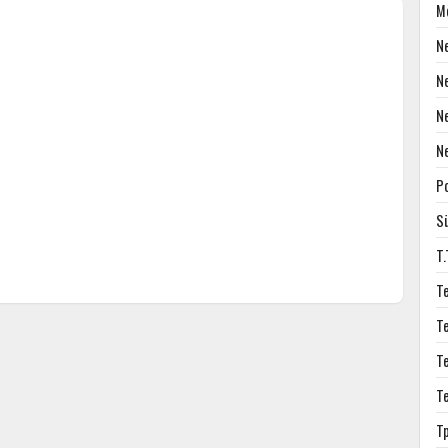
M
N
N
N
N
P
S
T
T
T
T
T
T