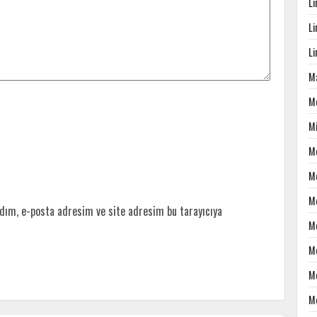
L
L
L
Ma
M
M
M
M
M
dım, e-posta adresim ve site adresim bu tarayıcıya
M
M
M
M