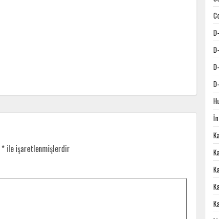
C
D
D
D
D
H
İ
K
r
*
ile işaretlenmişlerdir
Ka
K
K
K