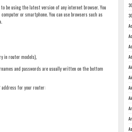
3
 to be using the latest version of any internet browser. You
r computer or smartphone. You can use browsers such as
3
a.
A
A
A
ary in router models),
A
A
sernames and passwords are usually written on the bottom
A
 address for your router:
A
Ai
A
A
A