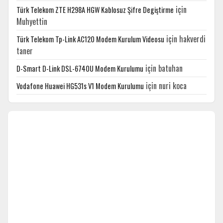
için
Türk Telekom ZTE H298A HGW Kablosuz Şifre Degiştirme
Muhyettin
için
hakverdi
Türk Telekom Tp-Link AC120 Modem Kurulum Videosu
taner
için
batuhan
D-Smart D-Link DSL-6740U Modem Kurulumu
için
nuri koca
Vodafone Huawei HG531s V1 Modem Kurulumu