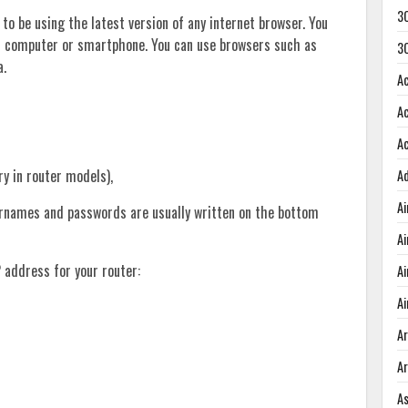
3
 to be using the latest version of any internet browser. You
r computer or smartphone. You can use browsers such as
3
a.
A
A
A
ary in router models),
A
A
sernames and passwords are usually written on the bottom
A
 address for your router:
A
Ai
A
A
A