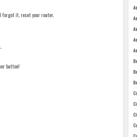
A
forgot it, reset your router.
A
A
A
.
A
B
wer button!
B
B
C
C
C
C
C