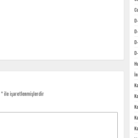
C
D
D
D
D
H
İ
K
r
*
ile işaretlenmişlerdir
Ka
K
K
K