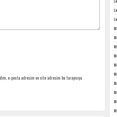
L
L
L
Ma
M
M
M
M
M
dım, e-posta adresim ve site adresim bu tarayıcıya
M
M
M
M