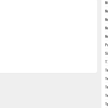
M
N
N
N
N
P
S
T
T
T
T
T
T