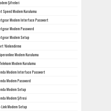
odem Şifreleri
et Speed Modem Kurulumu
etgear Modem Interface Passwort
etgear Modem Password
etgear Modem Setup
ort Yönlendirme
üperonline Modem Kurulumu
.Telekom Modem Kurulumu
enda Modem Interface Passwort
enda Modem Password
enda Modem Setup
enda Modem Şifresi
p Link Modem Setup