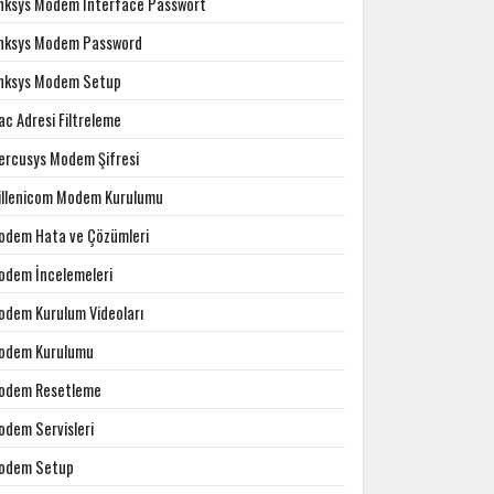
inksys Modem Interface Passwort
inksys Modem Password
inksys Modem Setup
c Adresi Filtreleme
ercusys Modem Şifresi
illenicom Modem Kurulumu
odem Hata ve Çözümleri
odem İncelemeleri
odem Kurulum Videoları
odem Kurulumu
odem Resetleme
odem Servisleri
odem Setup