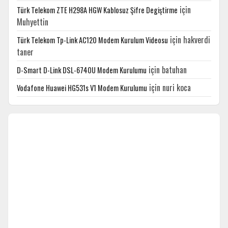
için
Türk Telekom ZTE H298A HGW Kablosuz Şifre Degiştirme
Muhyettin
için
hakverdi
Türk Telekom Tp-Link AC120 Modem Kurulum Videosu
taner
için
batuhan
D-Smart D-Link DSL-6740U Modem Kurulumu
için
nuri koca
Vodafone Huawei HG531s V1 Modem Kurulumu