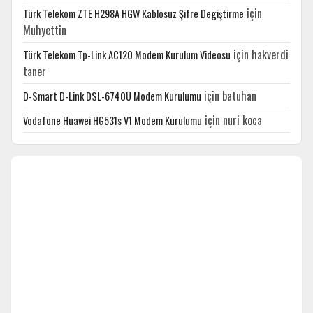
için
Türk Telekom ZTE H298A HGW Kablosuz Şifre Degiştirme
Muhyettin
için
hakverdi
Türk Telekom Tp-Link AC120 Modem Kurulum Videosu
taner
için
batuhan
D-Smart D-Link DSL-6740U Modem Kurulumu
için
nuri koca
Vodafone Huawei HG531s V1 Modem Kurulumu