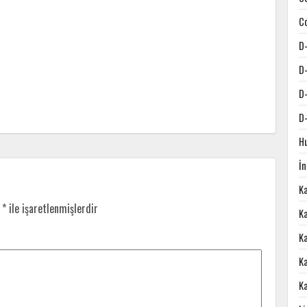
C
D
D
D
D
H
İ
K
r
*
ile işaretlenmişlerdir
Ka
K
K
K