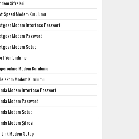
odem Şifreleri
et Speed Modem Kurulumu
etgear Modem Interface Passwort
etgear Modem Password
etgear Modem Setup
ort Yönlendirme
üperonline Modem Kurulumu
.Telekom Modem Kurulumu
enda Modem Interface Passwort
enda Modem Password
enda Modem Setup
enda Modem Şifresi
p Link Modem Setup