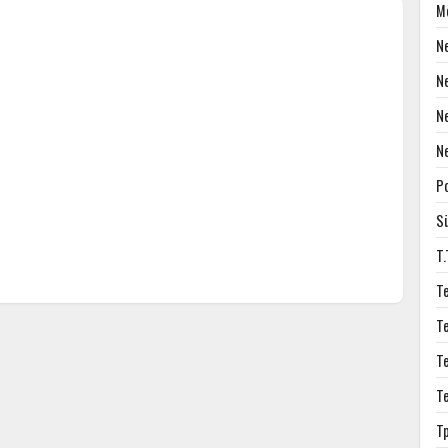
M
N
N
N
N
P
S
T
T
T
T
T
T