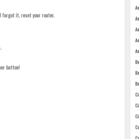
A
forgot it, reset your router.
A
A
A
.
A
B
wer button!
B
B
C
C
C
C
C