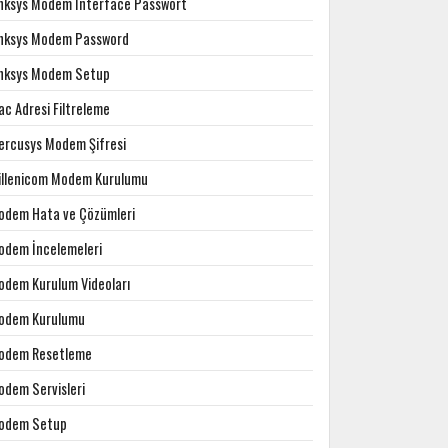
inksys Modem Interface Passwort
inksys Modem Password
inksys Modem Setup
c Adresi Filtreleme
ercusys Modem Şifresi
illenicom Modem Kurulumu
odem Hata ve Çözümleri
odem İncelemeleri
odem Kurulum Videoları
odem Kurulumu
odem Resetleme
odem Servisleri
odem Setup