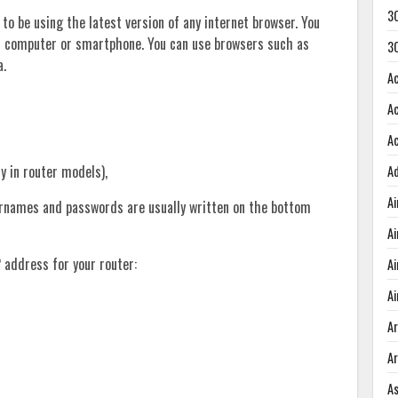
3
 to be using the latest version of any internet browser. You
r computer or smartphone. You can use browsers such as
3
a.
A
A
A
ry in router models),
A
A
sernames and passwords are usually written on the bottom
A
 address for your router:
A
Ai
A
A
A