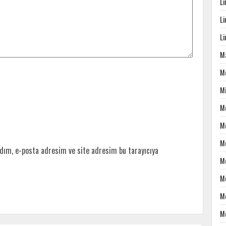
L
L
L
Ma
M
M
M
M
M
dım, e-posta adresim ve site adresim bu tarayıcıya
M
M
M
M