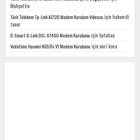
Muhyettin
için
hakverdi
Türk Telekom Tp-Link AC120 Modem Kurulum Videosu
taner
için
batuhan
D-Smart D-Link DSL-6740U Modem Kurulumu
için
nuri koca
Vodafone Huawei HG531s V1 Modem Kurulumu