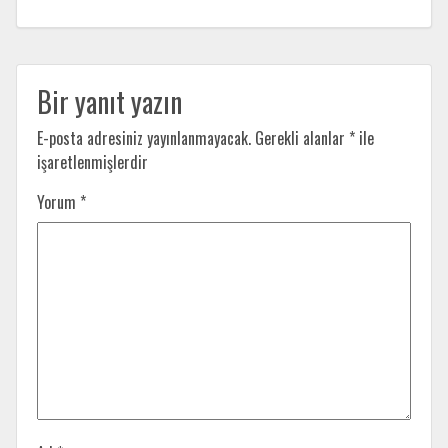
Bir yanıt yazın
E-posta adresiniz yayınlanmayacak.
Gerekli alanlar
*
ile
işaretlenmişlerdir
Yorum
*