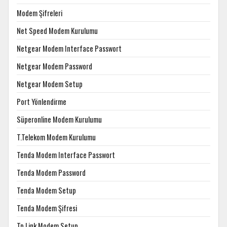
Modem Şifreleri
Net Speed Modem Kurulumu
Netgear Modem Interface Passwort
Netgear Modem Password
Netgear Modem Setup
Port Yönlendirme
Süperonline Modem Kurulumu
T.Telekom Modem Kurulumu
Tenda Modem Interface Passwort
Tenda Modem Password
Tenda Modem Setup
Tenda Modem Şifresi
Tp Link Modem Setup