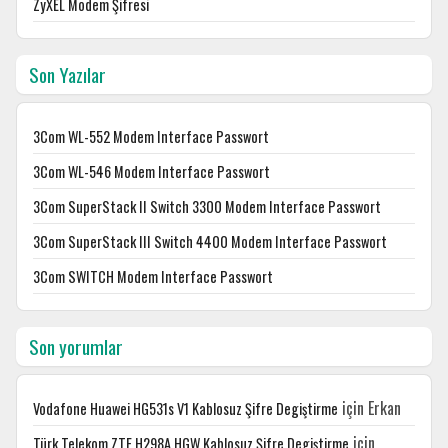
ZyXEL Modem Şifresi
Son Yazılar
3Com WL-552 Modem Interface Passwort
3Com WL-546 Modem Interface Passwort
3Com SuperStack II Switch 3300 Modem Interface Passwort
3Com SuperStack III Switch 4400 Modem Interface Passwort
3Com SWITCH Modem Interface Passwort
Son yorumlar
için
Erkan
Vodafone Huawei HG531s V1 Kablosuz Şifre Degiştirme
için
Türk Telekom ZTE H298A HGW Kablosuz Şifre Degiştirme