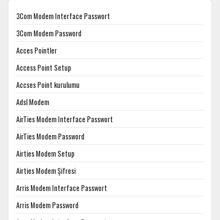
3Com Modem Interface Passwort
3Com Modem Password
Acces Pointler
Access Point Setup
Accses Point kurulumu
Adsl Modem
AirTies Modem Interface Passwort
AirTies Modem Password
Airties Modem Setup
Airties Modem Şifresi
Arris Modem Interface Passwort
Arris Modem Password