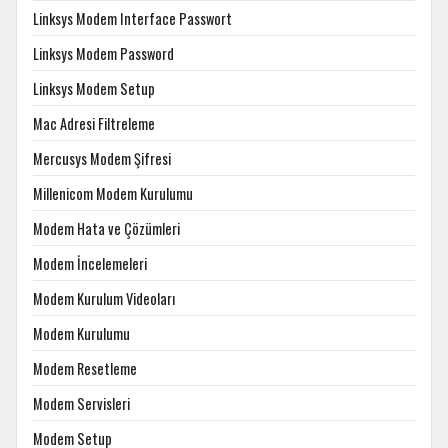
Linksys Modem Interface Passwort
Linksys Modem Password
Linksys Modem Setup
Mac Adresi Filtreleme
Mercusys Modem Şifresi
Millenicom Modem Kurulumu
Modem Hata ve Çözümleri
Modem İncelemeleri
Modem Kurulum Videoları
Modem Kurulumu
Modem Resetleme
Modem Servisleri
Modem Setup