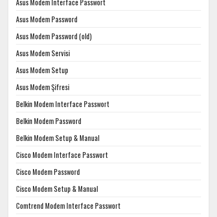
Asus Modem Interface Passwort
Asus Modem Password
Asus Modem Password (old)
Asus Modem Servisi
Asus Modem Setup
Asus Modem Şifresi
Belkin Modem Interface Passwort
Belkin Modem Password
Belkin Modem Setup & Manual
Cisco Modem Interface Passwort
Cisco Modem Password
Cisco Modem Setup & Manual
Comtrend Modem Interface Passwort