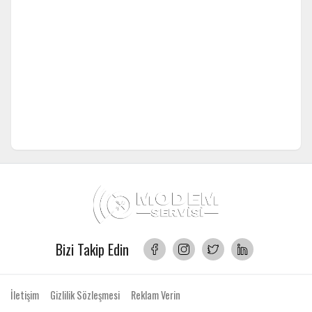
Bizi Takip Edin
İletişim
Gizlilik Sözleşmesi
Reklam Verin