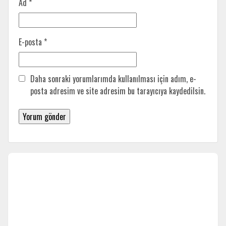
Ad
*
E-posta
*
Daha sonraki yorumlarımda kullanılması için adım, e-
posta adresim ve site adresim bu tarayıcıya kaydedilsin.