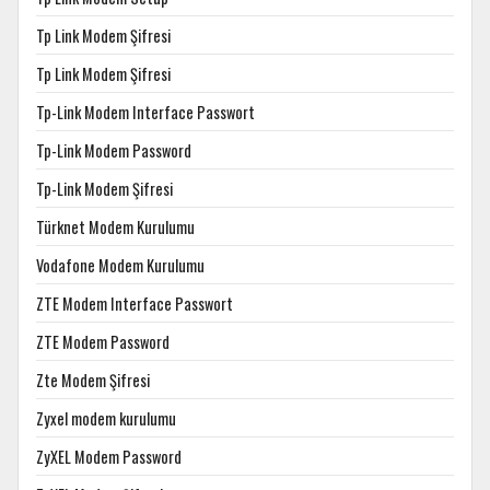
Tp Link Modem Şifresi
Tp Link Modem Şifresi
Tp-Link Modem Interface Passwort
Tp-Link Modem Password
Tp-Link Modem Şifresi
Türknet Modem Kurulumu
Vodafone Modem Kurulumu
ZTE Modem Interface Passwort
ZTE Modem Password
Zte Modem Şifresi
Zyxel modem kurulumu
ZyXEL Modem Password