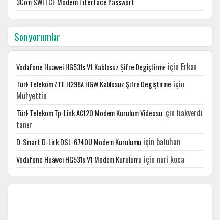
3Com SWITCH Modem Interface Passwort
Son yorumlar
için
Erkan
Vodafone Huawei HG531s V1 Kablosuz Şifre Degiştirme
için
Türk Telekom ZTE H298A HGW Kablosuz Şifre Degiştirme
Muhyettin
için
hakverdi
Türk Telekom Tp-Link AC120 Modem Kurulum Videosu
taner
için
batuhan
D-Smart D-Link DSL-6740U Modem Kurulumu
için
nuri koca
Vodafone Huawei HG531s V1 Modem Kurulumu