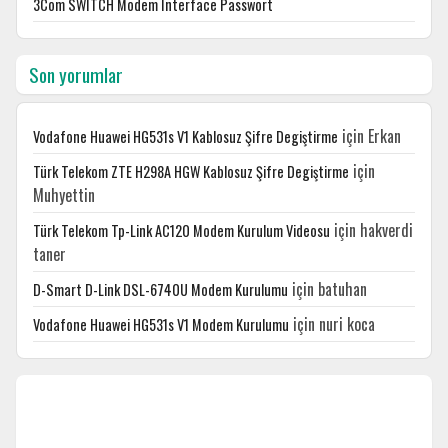
3Com SWITCH Modem Interface Passwort
Son yorumlar
için
Erkan
Vodafone Huawei HG531s V1 Kablosuz Şifre Degiştirme
için
Türk Telekom ZTE H298A HGW Kablosuz Şifre Degiştirme
Muhyettin
için
hakverdi
Türk Telekom Tp-Link AC120 Modem Kurulum Videosu
taner
için
batuhan
D-Smart D-Link DSL-6740U Modem Kurulumu
için
nuri koca
Vodafone Huawei HG531s V1 Modem Kurulumu