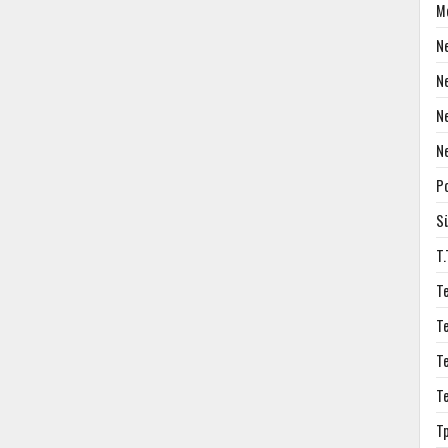
M
N
N
N
N
P
S
T
T
T
T
T
T