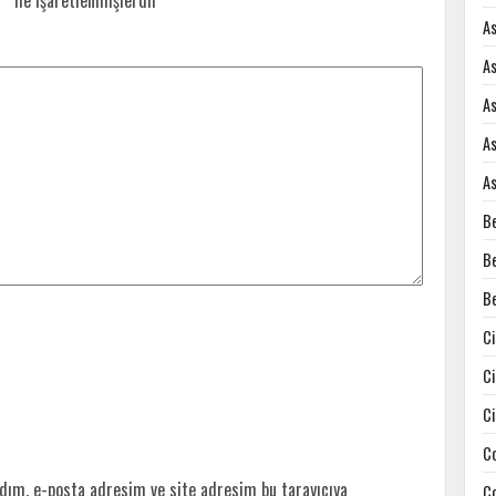
r
*
ile işaretlenmişlerdir
A
A
A
A
A
B
B
B
C
C
C
C
dım, e-posta adresim ve site adresim bu tarayıcıya
C