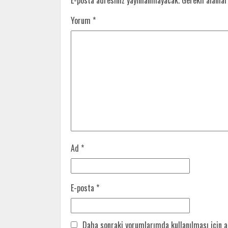
E-posta adresiniz yayınlanmayacak.
Gerekli alanla
Yorum
*
Ad
*
E-posta
*
Daha sonraki yorumlarımda kullanılması için a