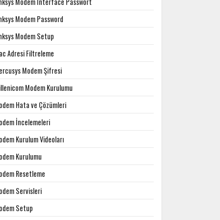
inksys Modem Interface Passwort
inksys Modem Password
inksys Modem Setup
c Adresi Filtreleme
ercusys Modem Şifresi
illenicom Modem Kurulumu
odem Hata ve Çözümleri
odem İncelemeleri
odem Kurulum Videoları
odem Kurulumu
odem Resetleme
odem Servisleri
odem Setup