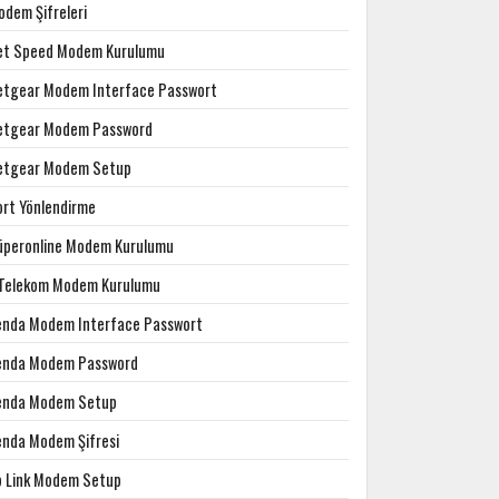
odem Şifreleri
et Speed Modem Kurulumu
etgear Modem Interface Passwort
etgear Modem Password
etgear Modem Setup
ort Yönlendirme
üperonline Modem Kurulumu
.Telekom Modem Kurulumu
enda Modem Interface Passwort
enda Modem Password
enda Modem Setup
enda Modem Şifresi
p Link Modem Setup