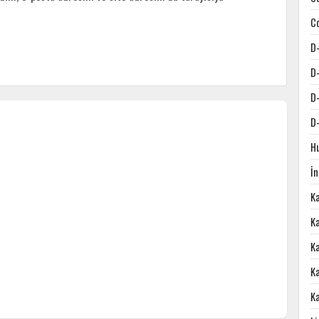
C
D
D
D
D
H
İ
K
Ka
K
K
K