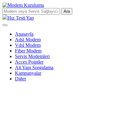
Ara
Hız Testi Yap
Anasayfa
Adsl Modem
Vdsl Modem
Fiber Modem
Servis Modemleri
Acces Pointler
Alt Yapı Sorgulama
Kampanyalar
Diğer