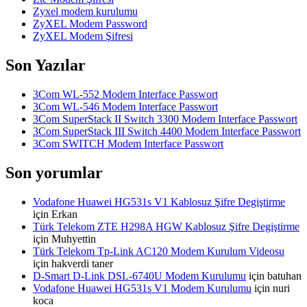
Zyxel modem kurulumu
ZyXEL Modem Password
ZyXEL Modem Şifresi
Son Yazılar
3Com WL-552 Modem Interface Passwort
3Com WL-546 Modem Interface Passwort
3Com SuperStack II Switch 3300 Modem Interface Passwort
3Com SuperStack III Switch 4400 Modem Interface Passwort
3Com SWITCH Modem Interface Passwort
Son yorumlar
Vodafone Huawei HG531s V1 Kablosuz Şifre Degiştirme
için
Erkan
Türk Telekom ZTE H298A HGW Kablosuz Şifre Degiştirme
için
Muhyettin
Türk Telekom Tp-Link AC120 Modem Kurulum Videosu
için
hakverdi taner
D-Smart D-Link DSL-6740U Modem Kurulumu
için
batuhan
Vodafone Huawei HG531s V1 Modem Kurulumu
için
nuri
koca