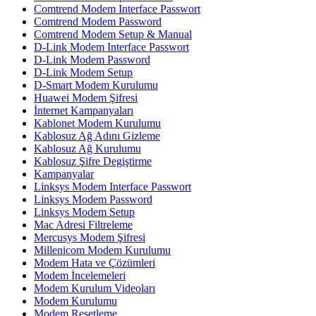
Comtrend Modem Interface Passwort
Comtrend Modem Password
Comtrend Modem Setup & Manual
D-Link Modem Interface Passwort
D-Link Modem Password
D-Link Modem Setup
D-Smart Modem Kurulumu
Huawei Modem Şifresi
İnternet Kampanyaları
Kablonet Modem Kurulumu
Kablosuz Ağ Adını Gizleme
Kablosuz Ağ Kurulumu
Kablosuz Şifre Degiştirme
Kampanyalar
Linksys Modem Interface Passwort
Linksys Modem Password
Linksys Modem Setup
Mac Adresi Filtreleme
Mercusys Modem Şifresi
Millenicom Modem Kurulumu
Modem Hata ve Çözümleri
Modem İncelemeleri
Modem Kurulum Videoları
Modem Kurulumu
Modem Resetleme