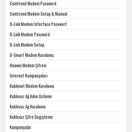
Comtrend Modem Password
Comtrend Modem Setup & Manual
D-Link Modem Interface Passwort
D-Link Modem Password
D-Link Modem Setup
D-Smart Modem Kurulumu
Huawei Modem Şifresi
İnternet Kampanyaları
Kablonet Modem Kurulumu
Kablosuz Ağ Adını Gizleme
Kablosuz Ağ Kurulumu
Kablosuz Şifre Degiştirme
Kampanyalar