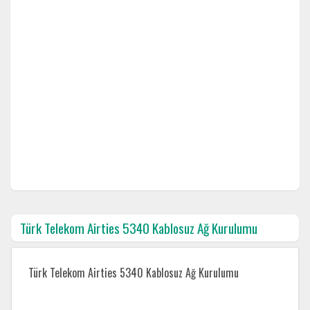
Türk Telekom Airties 5340 Kablosuz Ağ Kurulumu
Türk Telekom Airties 5340 Kablosuz Ağ Kurulumu