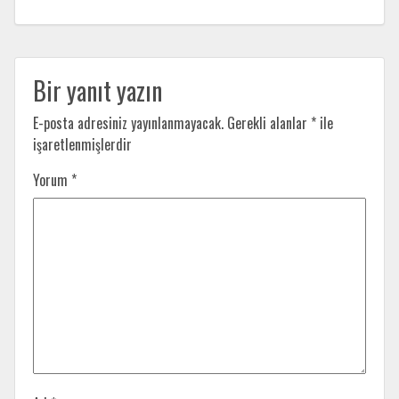
Bir yanıt yazın
E-posta adresiniz yayınlanmayacak.
Gerekli alanlar
*
ile
işaretlenmişlerdir
Yorum
*