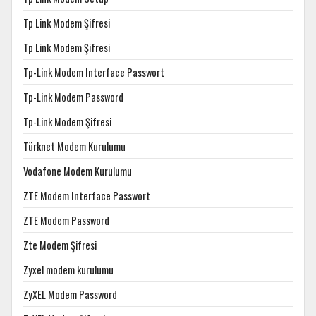
Tp Link Modem Şifresi
Tp Link Modem Şifresi
Tp-Link Modem Interface Passwort
Tp-Link Modem Password
Tp-Link Modem Şifresi
Türknet Modem Kurulumu
Vodafone Modem Kurulumu
ZTE Modem Interface Passwort
ZTE Modem Password
Zte Modem Şifresi
Zyxel modem kurulumu
ZyXEL Modem Password