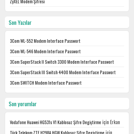
ZyXEL Modem Şifresi
Son Yazılar
3Com WL-552 Modem Interface Passwort
3Com WL-546 Modem Interface Passwort
3Com SuperStack II Switch 3300 Modem Interface Passwort
3Com SuperStack III Switch 4400 Modem Interface Passwort
3Com SWITCH Modem Interface Passwort
Son yorumlar
için
Erkan
Vodafone Huawei HG531s V1 Kablosuz Şifre Degiştirme
için
Türk Telekom ZTE H298A HGW Kablosuz Şifre Degiştirme