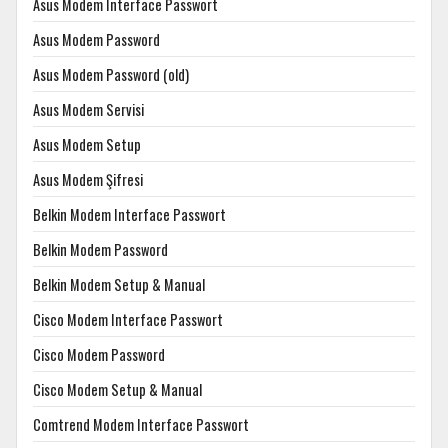
Asus Modem Interface Passwort
Asus Modem Password
Asus Modem Password (old)
Asus Modem Servisi
Asus Modem Setup
Asus Modem Şifresi
Belkin Modem Interface Passwort
Belkin Modem Password
Belkin Modem Setup & Manual
Cisco Modem Interface Passwort
Cisco Modem Password
Cisco Modem Setup & Manual
Comtrend Modem Interface Passwort