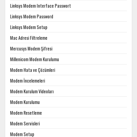
Linksys Modem Interface Passwort
Linksys Modem Password
Linksys Modem Setup
Mac Adresi Filtreleme
Mercusys Modem Şifresi
Millenicom Modem Kurulumu
Modem Hata ve Çözümleri
Modem İncelemeleri
Modem Kurulum Videoları
Modem Kurulumu
Modem Resetleme
Modem Servisleri
Modem Setup