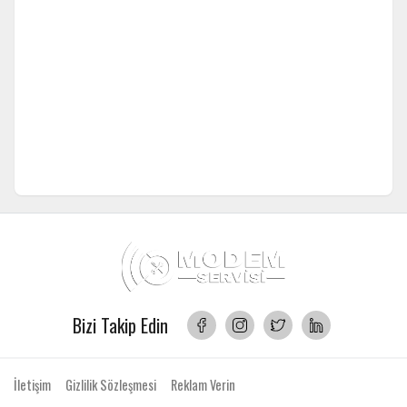
Bizi Takip Edin
İletişim
Gizlilik Sözleşmesi
Reklam Verin