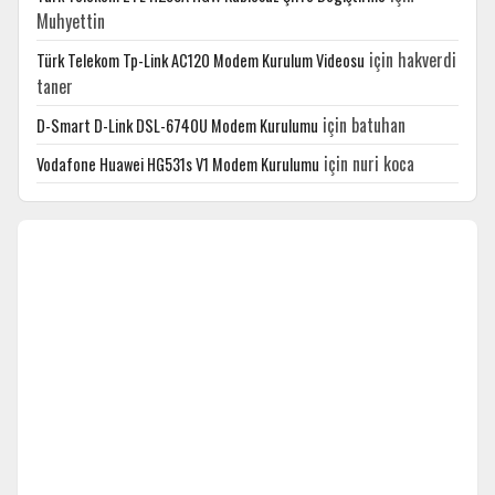
Muhyettin
için
hakverdi
Türk Telekom Tp-Link AC120 Modem Kurulum Videosu
taner
için
batuhan
D-Smart D-Link DSL-6740U Modem Kurulumu
için
nuri koca
Vodafone Huawei HG531s V1 Modem Kurulumu