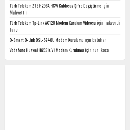
için
Türk Telekom ZTE H298A HGW Kablosuz Şifre Degiştirme
Muhyettin
için
hakverdi
Türk Telekom Tp-Link AC120 Modem Kurulum Videosu
taner
için
batuhan
D-Smart D-Link DSL-6740U Modem Kurulumu
için
nuri koca
Vodafone Huawei HG531s V1 Modem Kurulumu