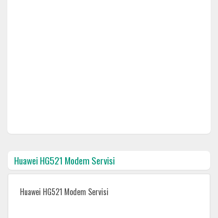
Huawei HG521 Modem Servisi
Huawei HG521 Modem Servisi