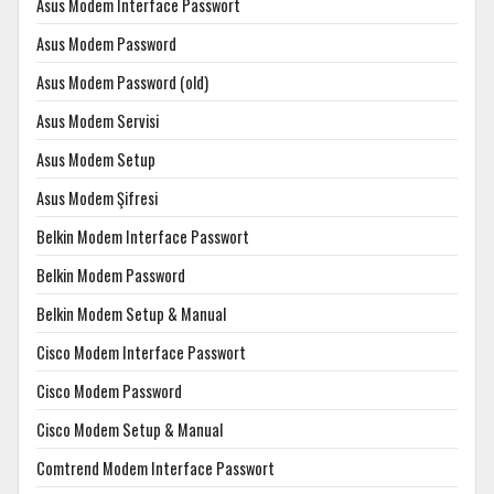
Asus Modem Interface Passwort
Asus Modem Password
Asus Modem Password (old)
Asus Modem Servisi
Asus Modem Setup
Asus Modem Şifresi
Belkin Modem Interface Passwort
Belkin Modem Password
Belkin Modem Setup & Manual
Cisco Modem Interface Passwort
Cisco Modem Password
Cisco Modem Setup & Manual
Comtrend Modem Interface Passwort