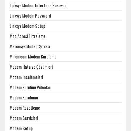
Linksys Modem Interface Passwort
Linksys Modem Password
Linksys Modem Setup
Mac Adresi Filtreleme
Mercusys Modem Şifresi
Millenicom Modem Kurulumu
Modem Hata ve Çözümleri
Modem İncelemeleri
Modem Kurulum Videoları
Modem Kurulumu
Modem Resetleme
Modem Servisleri
Modem Setup