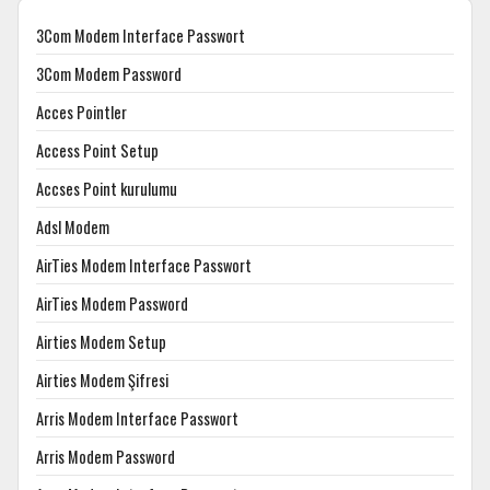
3Com Modem Interface Passwort
3Com Modem Password
Acces Pointler
Access Point Setup
Accses Point kurulumu
Adsl Modem
AirTies Modem Interface Passwort
AirTies Modem Password
Airties Modem Setup
Airties Modem Şifresi
Arris Modem Interface Passwort
Arris Modem Password