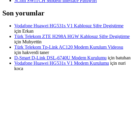
3Com SWITCH Modem Interface Passwort
Son yorumlar
Vodafone Huawei HG531s V1 Kablosuz Şifre Degiştirme
için
Erkan
Türk Telekom ZTE H298A HGW Kablosuz Şifre Degiştirme
için
Muhyettin
Türk Telekom Tp-Link AC120 Modem Kurulum Videosu
için
hakverdi taner
D-Smart D-Link DSL-6740U Modem Kurulumu
için
batuhan
Vodafone Huawei HG531s V1 Modem Kurulumu
için
nuri
koca