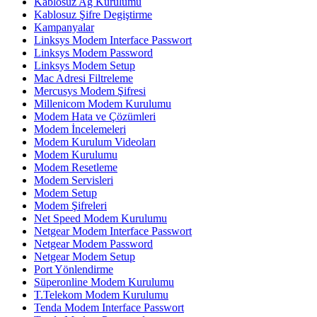
Kablosuz Ağ Kurulumu
Kablosuz Şifre Degiştirme
Kampanyalar
Linksys Modem Interface Passwort
Linksys Modem Password
Linksys Modem Setup
Mac Adresi Filtreleme
Mercusys Modem Şifresi
Millenicom Modem Kurulumu
Modem Hata ve Çözümleri
Modem İncelemeleri
Modem Kurulum Videoları
Modem Kurulumu
Modem Resetleme
Modem Servisleri
Modem Setup
Modem Şifreleri
Net Speed Modem Kurulumu
Netgear Modem Interface Passwort
Netgear Modem Password
Netgear Modem Setup
Port Yönlendirme
Süperonline Modem Kurulumu
T.Telekom Modem Kurulumu
Tenda Modem Interface Passwort