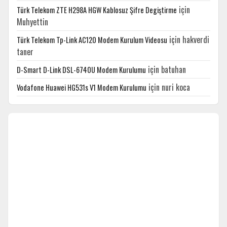
için
Türk Telekom ZTE H298A HGW Kablosuz Şifre Degiştirme
Muhyettin
için
hakverdi
Türk Telekom Tp-Link AC120 Modem Kurulum Videosu
taner
için
batuhan
D-Smart D-Link DSL-6740U Modem Kurulumu
için
nuri koca
Vodafone Huawei HG531s V1 Modem Kurulumu