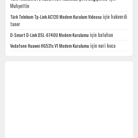
Muhyettin
için
hakverdi
Türk Telekom Tp-Link AC120 Modem Kurulum Videosu
taner
için
batuhan
D-Smart D-Link DSL-6740U Modem Kurulumu
için
nuri koca
Vodafone Huawei HG531s V1 Modem Kurulumu