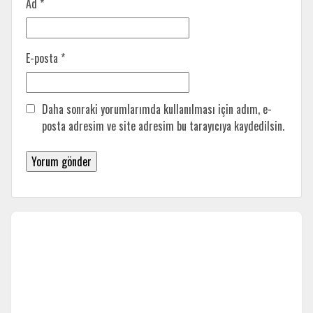
Ad
*
E-posta
*
Daha sonraki yorumlarımda kullanılması için adım, e-
posta adresim ve site adresim bu tarayıcıya kaydedilsin.